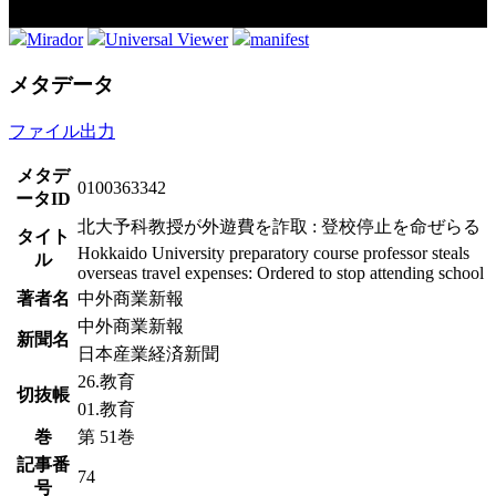
Mirador
Universal Viewer
manifest
メタデータ
ファイル出力
メタデ
0100363342
ータID
北大予科教授が外遊費を詐取 : 登校停止を命ぜらる
タイト
Hokkaido University preparatory course professor steals
ル
overseas travel expenses: Ordered to stop attending school
著者名
中外商業新報
中外商業新報
新聞名
日本産業経済新聞
26.教育
切抜帳
01.教育
巻
第 51巻
記事番
74
号