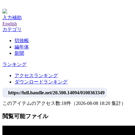
神戸大学附属図書館デジタルアーカイブ
入力補助
English
カテゴリ
切抜帳
編年体
新聞
ランキング
アクセスランキング
ダウンロードランキング
https://hdl.handle.net/20.500.14094/0100363349
このアイテムのアクセス数:
18
件
（
2026-08-08
18:20 集計
）
閲覧可能ファイル