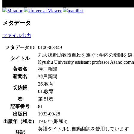
Mirador
Universal Viewer
manifest
メタデータ
ファイル出力
メタデータID
0100363349
九大浅野助教授自殺を遂ぐ : 学内の暗闘を嫌
タイトル
Kyushu University assistant professor Asano commits
著者名
神戸新聞
新聞名
神戸新聞
26.教育
切抜帳
01.教育
巻
第 51巻
記事番号
81
出版日
1933-09-28
出版年（和暦）
1933年(昭和8)
英語タイトルは自動翻訳を使用しています
注記