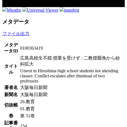
Mirador
Universal Viewer
manifest
メタデータ
ファイル出力
メタデ
0100363419
ータID
広島高校生不穏 授業を受けず : 二教授罷免から紛
糾拡大
タイト
Unrest in Hiroshima high school students not attending
ル
classes: Conflict escalates after dismissal of two
professors
著者名
大阪毎日新聞
新聞名
大阪毎日新聞
26.教育
切抜帳
01.教育
巻
第 51巻
記事番
154