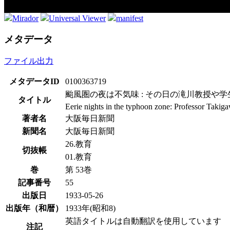
Mirador
Universal Viewer
manifest
メタデータ
ファイル出力
メタデータID
0100363719
颱風圏の夜は不気味 : その日の滝川教授や学
タイトル
Eerie nights in the typhoon zone: Professor Takiga
著者名
大阪毎日新聞
新聞名
大阪毎日新聞
26.教育
切抜帳
01.教育
巻
第 53巻
記事番号
55
出版日
1933-05-26
出版年（和暦）
1933年(昭和8)
英語タイトルは自動翻訳を使用しています
注記