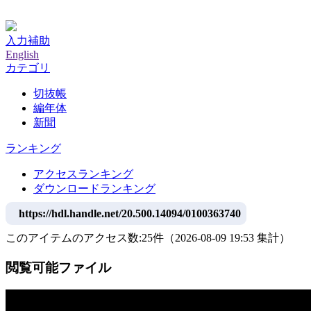
神戸大学附属図書館デジタルアーカイブ
入力補助
English
カテゴリ
切抜帳
編年体
新聞
ランキング
アクセスランキング
ダウンロードランキング
https://hdl.handle.net/20.500.14094/0100363740
このアイテムのアクセス数:
25
件
（
2026-08-09
19:53 集計
）
閲覧可能ファイル