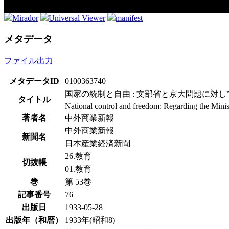
Mirador
Universal Viewer
manifest
メタデータ
ファイル出力
メタデータID
0100363740
国家の統制と自由 : 文部省と京大問題に対し
タイトル
National control and freedom: Regarding the Minis
著者名
中外商業新報
中外商業新報
新聞名
日本産業経済新聞
26.教育
切抜帳
01.教育
巻
第 53巻
記事番号
76
出版日
1933-05-28
出版年（和暦）
1933年(昭和8)