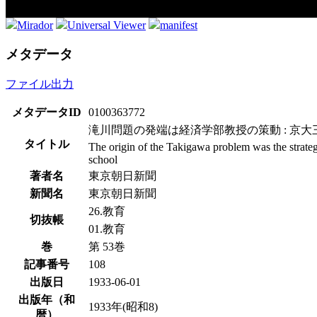
Mirador
Universal Viewer
manifest
メタデータ
ファイル出力
メタデータID
0100363772
滝川問題の発端は経済学部教授の策動 : 京大
タイトル
The origin of the Takigawa problem was the strateg
school
著者名
東京朝日新聞
新聞名
東京朝日新聞
26.教育
切抜帳
01.教育
巻
第 53巻
記事番号
108
出版日
1933-06-01
出版年（和
1933年(昭和8)
暦）