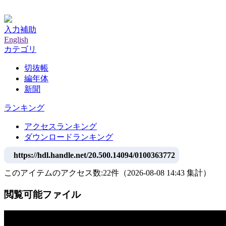
神戸大学附属図書館デジタルアーカイブ
入力補助
English
カテゴリ
切抜帳
編年体
新聞
ランキング
アクセスランキング
ダウンロードランキング
https://hdl.handle.net/20.500.14094/0100363772
このアイテムのアクセス数:
22
件
（
2026-08-08
14:43 集計
）
閲覧可能ファイル