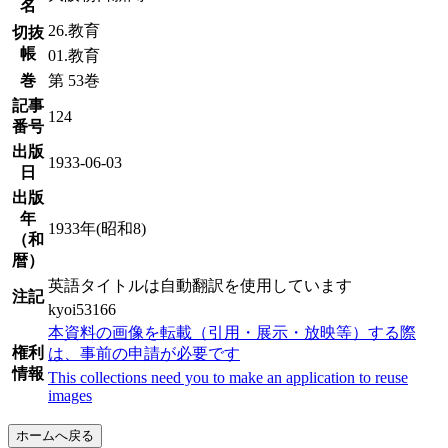
名
26.教育
切抜
帳
01.教育
巻
第 53巻
記事
124
番号
出版
1933-06-03
日
出版
年
1933年(昭和8)
（和
暦）
英語タイトルは自動翻訳を使用しています
注記
kyoi53166
本資料の画像を転載（引用・展示・放映等）する際
権利
は、事前の申請が必要です
情報
This collections need you to make an application to reuse
images
ホームへ戻る