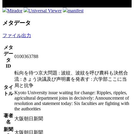
Mirador
Universal Viewer
manifest
メタデータ
ファイル出力
メタ
デー
0100363788
タ
ID
転向を待つ京大問題 : 波紋、波紋を呼び農科も決然合
流 : きょう決議及び声明書を発表す : 六学部ここに当
局と抗争
タイ
Kyoto University issue waiting for change: Ripples, ripples,
トル
agricultural department joins in decisively: Announcement of
resolution and statement today: Six faculties are fighting with
the authorities
著者
大阪朝日新聞
名
新聞
大阪朝日新聞