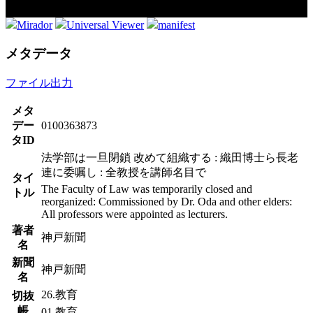
Mirador
Universal Viewer
manifest
メタデータ
ファイル出力
メタ
デー
0100363873
タID
法学部は一旦閉鎖 改めて組織する : 織田博士ら長老
連に委嘱し : 全教授を講師名目で
タイ
The Faculty of Law was temporarily closed and
トル
reorganized: Commissioned by Dr. Oda and other elders:
All professors were appointed as lecturers.
著者
神戸新聞
名
新聞
神戸新聞
名
26.教育
切抜
帳
01.教育