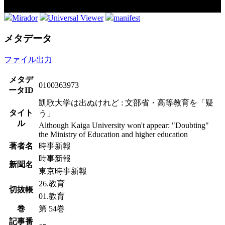
Mirador
Universal Viewer
manifest
メタデータ
ファイル出力
メタデ
0100363973
ータID
凱歌大学は出ぬけれど : 文部省・高等教育を「疑
タイト
う」
ル
Although Kaiga University won't appear: "Doubting"
the Ministry of Education and higher education
著者名
時事新報
時事新報
新聞名
東京時事新報
26.教育
切抜帳
01.教育
巻
第 54巻
記事番