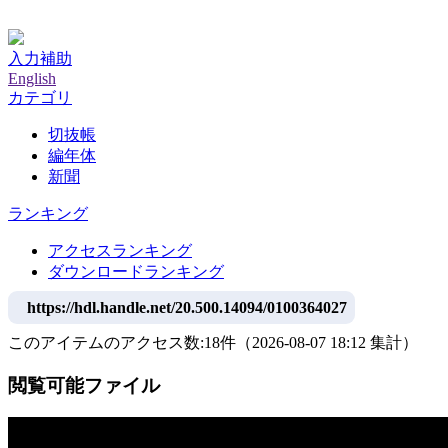
神戸大学附属図書館デジタルアーカイブ
入力補助
English
カテゴリ
切抜帳
編年体
新聞
ランキング
アクセスランキング
ダウンロードランキング
https://hdl.handle.net/20.500.14094/0100364027
このアイテムのアクセス数:
18
件
（
2026-08-07
18:12 集計
）
閲覧可能ファイル