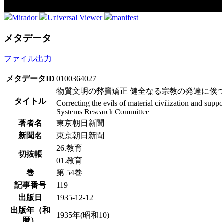
Mirador
Universal Viewer
manifest
メタデータ
ファイル出力
メタデータID
0100364027
物質文明の弊竇矯正 健全なる宗教の発達に俟つ
タイトル
Correcting the evils of material civilization and sup
Systems Research Committee
著者名
東京朝日新聞
新聞名
東京朝日新聞
26.教育
切抜帳
01.教育
巻
第 54巻
記事番号
119
出版日
1935-12-12
出版年（和
1935年(昭和10)
暦）