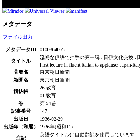
Mirador
Universal Viewer
manifest
メタデータ
ファイル出力
メタデータID
0100364055
流暢な伊語で拍手の第一講 : 日伊文化交換 :
タイトル
First lecture in fluent Italian to applause: Japan-I
著者名
東京朝日新聞
新聞名
東京朝日新聞
26.教育
切抜帳
01.教育
巻
第 54巻
記事番号
147
出版日
1936-02-29
出版年（和暦）
1936年(昭和11)
英語タイトルは自動翻訳を使用しています
注記