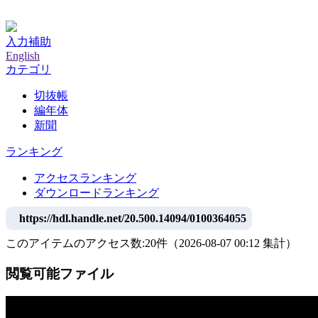
神戸大学附属図書館デジタルアーカイブ
入力補助
English
カテゴリ
切抜帳
編年体
新聞
ランキング
アクセスランキング
ダウンロードランキング
https://hdl.handle.net/20.500.14094/0100364055
このアイテムのアクセス数:
20
件
（
2026-08-07
00:12 集計
）
閲覧可能ファイル