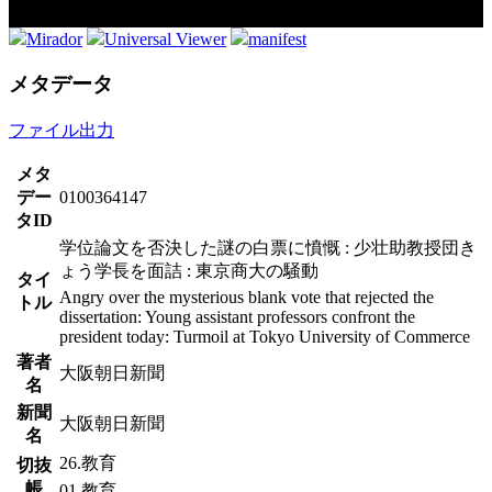
Mirador
Universal Viewer
manifest
メタデータ
ファイル出力
メタ
デー
0100364147
タID
学位論文を否決した謎の白票に憤慨 : 少壮助教授団き
ょう学長を面詰 : 東京商大の騒動
タイ
Angry over the mysterious blank vote that rejected the
トル
dissertation: Young assistant professors confront the
president today: Turmoil at Tokyo University of Commerce
著者
大阪朝日新聞
名
新聞
大阪朝日新聞
名
26.教育
切抜
帳
01.教育