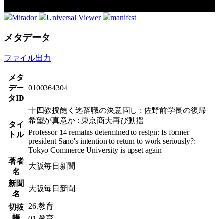
Mirador
Universal Viewer
manifest
メタデータ
ファイル出力
メタ
デー
0100364304
タID
十四教授飽く迄辞職の決意固し : 佐野前学長の復帰
希望が真意か : 東京商大再び動揺
タイ
Professor 14 remains determined to resign: Is former
トル
president Sano's intention to return to work seriously?:
Tokyo Commerce University is upset again
著者
大阪毎日新聞
名
新聞
大阪毎日新聞
名
26.教育
切抜
帳
01.教育