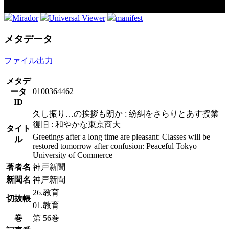
Mirador
Universal Viewer
manifest
メタデータ
ファイル出力
メタデ
0100364462
ータ
ID
久し振り…の挨拶も朗か : 紛糾をさらりとあす授業
復旧 : 和やかな東京商大
タイト
Greetings after a long time are pleasant: Classes will be
ル
restored tomorrow after confusion: Peaceful Tokyo
University of Commerce
著者名
神戸新聞
新聞名
神戸新聞
26.教育
切抜帳
01.教育
巻
第 56巻