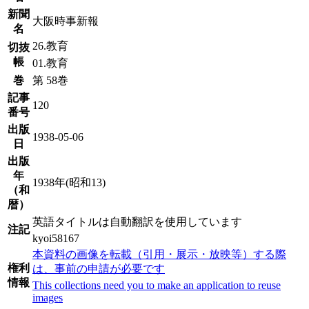
新聞
大阪時事新報
名
26.教育
切抜
帳
01.教育
巻
第 58巻
記事
120
番号
出版
1938-05-06
日
出版
年
1938年(昭和13)
（和
暦）
英語タイトルは自動翻訳を使用しています
注記
kyoi58167
本資料の画像を転載（引用・展示・放映等）する際
権利
は、事前の申請が必要です
情報
This collections need you to make an application to reuse
images