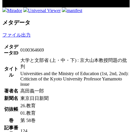
Mirador
Universal Viewer
manifest
メタデータ
ファイル出力
メタデ
0100364669
ータID
大学と文部省 (上・中・下) : 京大山本教授問題の批
判
タイト
Universities and the Ministry of Education (1st, 2nd, 2nd):
ル
Criticism of the Kyoto University Professor Yamamoto
issue
著者名
高田義一郎
新聞名
東京日日新聞
26.教育
切抜帳
01.教育
巻
第 58巻
記事番
124