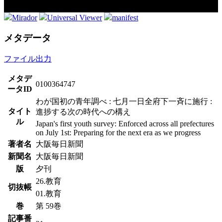
Mirador
Universal Viewer
manifest
メタデータ
ファイル出力
メタデ
0100364747
ータID
わが国初の青年調べ : 七月一日全府下一斉に施行 :
タイト
進捗する次の時代への構え
ル
Japan's first youth survey: Enforced across all prefectures
on July 1st: Preparing for the next era as we progress
著者名
大阪毎日新聞
新聞名
大阪毎日新聞
版
夕刊
26.教育
切抜帳
01.教育
巻
第 59巻
記事番