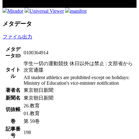
Mirador
Universal Viewer
manifest
メタデータ
ファイル出力
メタデ
0100364914
ータID
学生一切の運動競技 休日以外は禁止 : 文部省から
タイト
次官通牒
ル
All student athletics are prohibited except on holidays:
Ministry of Education's vice-minister notification
著者名
東京朝日新聞
新聞名
東京朝日新聞
26.教育
切抜帳
01.教育
巻
第 59巻
記事番
198
号