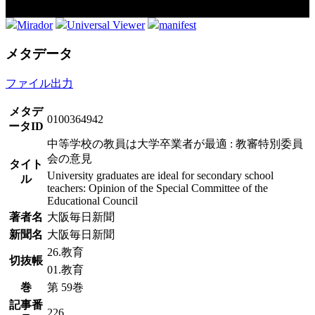
Mirador
Universal Viewer
manifest
メタデータ
ファイル出力
メタデ
0100364942
ータID
中等学校の教員は大学卒業者が最適 : 教審特別委員
会の意見
タイト
University graduates are ideal for secondary school
ル
teachers: Opinion of the Special Committee of the
Educational Council
著者名
大阪毎日新聞
新聞名
大阪毎日新聞
26.教育
切抜帳
01.教育
巻
第 59巻
記事番
226