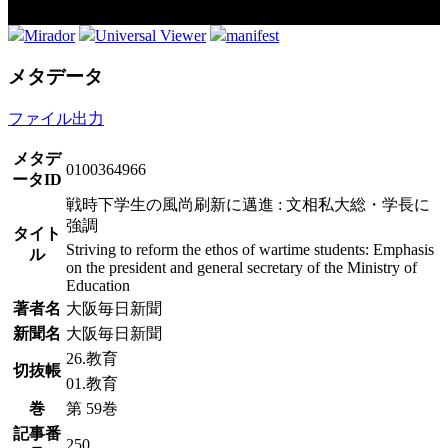
Mirador
Universal Viewer
manifest
メタデータ
ファイル出力
メタデ
0100364966
ータID
戦時下学生の風尚刷新に邁進 : 文相私大総・学長に
強調
タイト
Striving to reform the ethos of wartime students: Emphasis
ル
on the president and general secretary of the Ministry of
Education
著者名
大阪毎日新聞
新聞名
大阪毎日新聞
26.教育
切抜帳
01.教育
巻
第 59巻
記事番
250