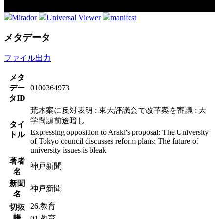
Mirador
Universal Viewer
manifest
メタデータ
ファイル出力
メタ
デー
0100364973
タID
荒木案に反対表明 : 東大評議会で改革案を審議 : 大
学問題前途暗し
タイ
Expressing opposition to Araki's proposal: The University
トル
of Tokyo council discusses reform plans: The future of
university issues is bleak
著者
神戸新聞
名
新聞
神戸新聞
名
26.教育
切抜
帳
01.教育