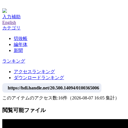
神戸大学附属図書館デジタルアーカイブ
入力補助
English
カテゴリ
切抜帳
編年体
新聞
ランキング
アクセスランキング
ダウンロードランキング
https://hdl.handle.net/20.500.14094/0100365006
このアイテムのアクセス数:
16
件
（
2026-08-07
16:05 集計
）
閲覧可能ファイル