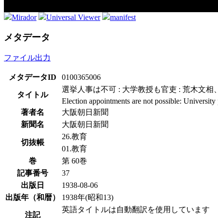
Mirador
Universal Viewer
manifest
メタデータ
ファイル出力
メタデータID
0100365006
選挙人事は不可 : 大学教授も官吏 : 荒木文
タイトル
Election appointments are not possible: University 
著者名
大阪朝日新聞
新聞名
大阪朝日新聞
26.教育
切抜帳
01.教育
巻
第 60巻
記事番号
37
出版日
1938-08-06
出版年（和暦）
1938年(昭和13)
英語タイトルは自動翻訳を使用しています
注記