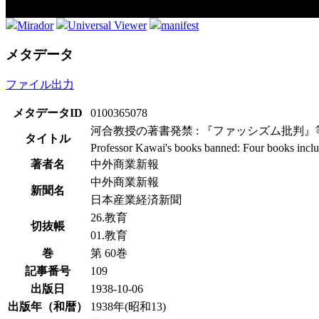
Mirador
Universal Viewer
manifest
メタデータ
ファイル出力
メタデータID
0100365078
河合教授の著書発禁 : 『ファッシズム批判』
タイトル
Professor Kawai's books banned: Four books includ
著者名
中外商業新報
中外商業新報
新聞名
日本産業経済新聞
26.教育
切抜帳
01.教育
巻
第 60巻
記事番号
109
出版日
1938-10-06
出版年（和暦）
1938年(昭和13)