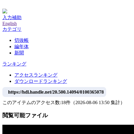
神戸大学附属図書館デジタルアーカイブ
入力補助
English
カテゴリ
切抜帳
編年体
新聞
ランキング
アクセスランキング
ダウンロードランキング
https://hdl.handle.net/20.500.14094/0100365078
このアイテムのアクセス数:
18
件
（
2026-08-06
13:50 集計
）
閲覧可能ファイル