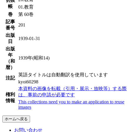
切抜
帳
01.教育
巻
第 60巻
記事
201
番号
出版
1939-01-31
日
出版
年
1939年(昭和14)
（和
暦）
英語タイトルは自動翻訳を使用しています
注記
kyoi60298
本資料の画像を転載（引用・展示・放映等）する際
権利
は、事前の申請が必要です
情報
This collections need you to make an application to reuse
images
ホームへ戻る
お問い合わせ