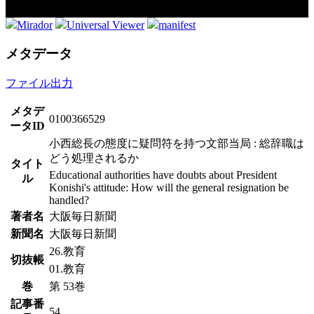
Mirador
Universal Viewer
manifest
メタデータ
ファイル出力
メタデ
0100366529
ータID
小西総長の態度に疑問符を持つ文部当局 : 総辞職は
どう処理されるか
タイト
Educational authorities have doubts about President
ル
Konishi's attitude: How will the general resignation be
handled?
著者名
大阪毎日新聞
新聞名
大阪毎日新聞
26.教育
切抜帳
01.教育
巻
第 53巻
記事番
54