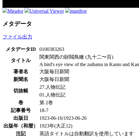
Mirador
Universal Viewer
manifest
メタデータ
ファイル出力
メタデータID
0100383263
関東関西の財閥鳥瞰 (九十二〜百)
タイトル
A bird's eye view of the zaibatsu in Kanto and Kan
著者名
大阪毎日新聞
新聞名
大阪毎日新聞
27.人物伝記
切抜帳
01.人物伝記
巻
第 2巻
記事番号
18-7
出版日
1923-06-16/1923-06-26
出版年（和暦）
1923年(大正12)
注記
英語タイトルは自動翻訳を使用しています