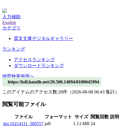
神戸大学附属図書館デジタルアーカイブ
入力補助
English
カテゴリ
震災文庫デジタルギャラリー
ランキング
アクセスランキング
ダウンロードランキング
地図検索画面へ
https://hdl.handle.net/20.500.14094/0100045994
このアイテムのアクセス数:
28
件
（
2026-08-08
06:43 集計
）
閲覧可能ファイル
ファイル
フォーマット
サイズ
閲覧回数
説明
doc10214111_506557
pdf
1.13 MB
24