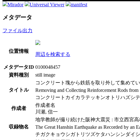
Mirador
Universal Viewer
manifest
メタデータ
ファイル出力
位置情報
周辺を検索する
メタデータID
0100048457
資料種別
still image
コンクリート塊から鉄筋を取り外して集めている
タイトル
Removing and Collecting Reinforcement Rods from t
コンクリートカイカラテッキンオトリハズシテ
作成者名
作成者
川瀬, 信一
地学教師が撮り続けた阪神大震災 : 市立西宮
収録物名
The Great Hanshin Earthquake as Recorded by an Ea
チガクキョウシガトリツズケタハンシンダイシ