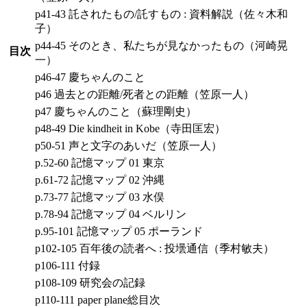
p41-43 託されたもの/託すもの : 資料解説（佐々木和
子）
p44-45 そのとき、私たちが見なかったもの（河崎晃
目次
一）
p46-47 慶ちゃんのこと
p46 過去との距離/死者との距離（笠原一人）
p47 慶ちゃんのこと（蘇理剛史）
p48-49 Die kindheit in Kobe（寺田匡宏）
p50-51 声と文字のあいだ（笠原一人）
p.52-60 記憶マップ 01 東京
p.61-72 記憶マップ 02 沖縄
p.73-77 記憶マップ 03 水俣
p.78-94 記憶マップ 04 ベルリン
p.95-101 記憶マップ 05 ポーランド
p102-105 百年後の読者へ : 投壜通信（季村敏夫）
p106-111 付録
p108-109 研究会の記録
p110-111 paper plane総目次