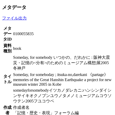
メタデータ
ファイル出力
メタ
デー
0100055835
タID
資料
book
種別
Someday, for somebody いつかの、だれかに : 阪神大震
災・記憶の<分有>のためのミュージアム構想|展2005
冬神戸
Someday, for someboday ; itsuka-no,darekani 《partage》
タイ
memories of the Great Hanshin Earthquake a project for new
トル
museum winter 2005 in Kobe
somedayforsomebodyイツカノダレカニ:ハンシンダイシ
ンサイキオクノブンユウノタメノミュージアムコウソ
ウテン2005フユコウベ
作成
作成者名
者
「記憶・歴史・表現」フォーラム編