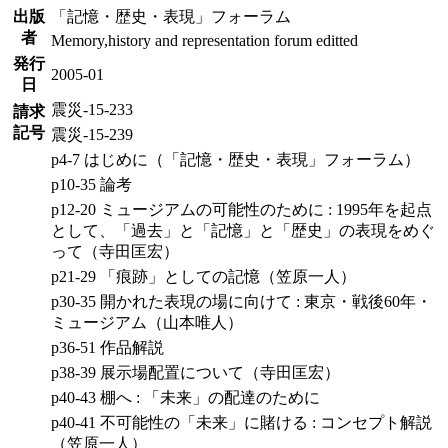
出版
「記憶・歴史・表現」フォーラム
者
Memory,history and representation forum editted
発行
2005-01
日
震災-15-233
請求
記号
震災-15-239
p4-7 はじめに（「記憶・歴史・表現」フォーラム）
p10-35 論考
p12-20 ミュージアムの可能性のために : 1995年を起点
として、「過去」と「記憶」と「歴史」の表現をめぐ
って（寺田匡宏）
p21-29 「痕跡」としての記憶（笠原一人）
p30-35 開かれた表現の場に向けて : 東京・戦後60年・
ミュージアム（山本唯人）
p36-51 作品解説
p38-39 展示場配置について（寺田匡宏）
p40-43 棚へ : 「未来」の配達のために
p40-41 不可能性の「未来」に賭ける : コンセプト解説
（笠原一人）